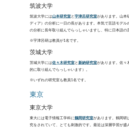
筑波大学
筑波大学には
山本研究室
と
宇津呂研究室
があります。山本研
ディア）の分析に一日の長があります。本気で言語モデル
の分析に長年取り組んでらっしゃいますし、特に日本語の
※宇津呂研は教員が1名です。
茨城大学
茨城大学には
佐々木研究室
と
新納研究室
があります。佐々
的に取り組んでらっしゃいます）。
※いずれの研究室も教員1名です。
東京
東京大学
東大には電子情報工学科に
鶴岡研究室
があります。鶴岡研
究をされていて、とても刺激的です。最近は深層学習が盛