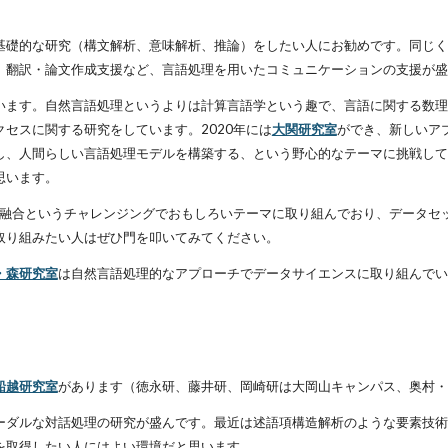
基礎的な研究（構文解析、意味解析、推論）をしたい人にお勧めです。同じく
。翻訳・論文作成支援など、言語処理を用いたコミュニケーションの支援が盛
います。自然言語処理というよりは計算言語学という趣で、言語に関する数理
セスに関する研究をしています。2020年には
大関研究室
ができ、
新しいア
し、人間らしい言語処理モデルを構築する、という野心的なテーマに挑戦して
思います。
の融合というチャレンジングでおもしろいテーマに取り組んでおり、データセ
取り組みたい人はぜひ門を叩いてみてください。
・森研究室
は自然言語処理的なアプローチでデータサイエンスに取り組んでい
船越研究室
があります（徳永研、藤井研、岡崎研は大岡山キャンパス、奥村・
ーダルな対話処理の研究が盛んです。最近は述語項構造解析のような要素技術
を取得したい人にはよい環境だと思います。