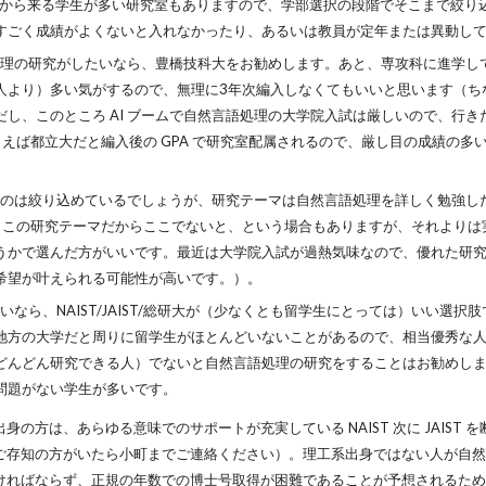
うに大学院から来る学生が多い研究室もありますので、学部選択の段階でそこまで
すごく成績がよくないと入れなかったり、あるいは教員が定年または異動し
語処理の研究がしたいなら、豊橋技科大をお勧めします。あと、専攻科に進学
人より）多い気がするので、無理に3年次編入しなくてもいいと思います（ち
し、このところ AI ブームで自然言語処理の大学院入試は厳しいので、行
えば都立大だと編入後の GPA で研究室配属されるので、厳し目の成績の
うのは絞り込めているでしょうが、研究テーマは自然言語処理を詳しく勉強し
この研究テーマだからここでないと、という場合もありますが、それよりは実際
うかで選んだ方がいいです。最近は大学院入試が過熱気味なので、優れた研
希望が叶えられる可能性が高いです。）。
いなら、NAIST/JAIST/総研大が（少なくとも留学生にとっては）いい選
地方の大学だと周りに留学生がほとんどいないことがあるので、相当優秀な
どん研究できる人）でないと自然言語処理の研究をすることはお勧めしません。
問題がない学生が多いです。
の方は、あらゆる意味でのサポートが充実している NAIST 次に JAIST
ご存知の方がいたら小町までご連絡ください）。理工系出身ではない人が自然
ければならず、正規の年数での博士号取得が困難であることが予想されるため