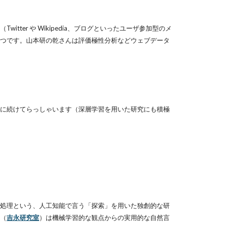
er や Wikipedia、ブログといったユーザ参加型のメ
つです。山本研の乾さんは評価極性分析などウェブデータ
に続けてらっしゃいます（深層学習を用いた研究にも積極
処理という、人工知能で言う「探索」を用いた独創的な研
（
吉永研究室
）は機械学習的な観点からの実用的な自然言