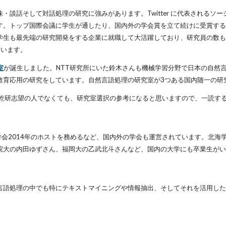
・談話そして対話処理の研究に強みがあります。Twitter に代表される
す。トップ国際会議に学生が通したり、国内外の学会賞を立て続けに受賞する
学生も最先端の研究開発をする企業に就職して大活躍しており、研究員の数も
ています。
室
が誕生しました。NTT研究所にいた鈴木さんも機械学習分野で日本の自然
教育応用の研究をしています。自然言語処理の研究室が3つある国内随一の研
乾研志望の人でなくても、研究室選択の参考になると思いますので、一読す
語処理学会2014年のホストを務めるなど、国内外の学会も運営されています。
院大の内田ゆずさん、福岡大の乙武北斗さんなど、国内の大学にも卒業生がい
言語処理の中でも特にテキストマイニングや情報抽出、そしてそれを活用した