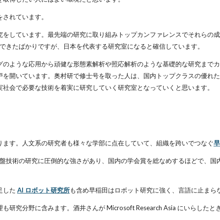
をされています。
究をしています。最先端の研究に取り組みトップカンファレンスでそれらの成
にできたばかりですが、日本を代表する研究室になると確信しています。
グのような応用から頑健な形態素解析や照応解析のような基礎的な研究までカ
を開いています。奥村研で修士号を取った人は、国内トップクラスの優れた研
実社会で必要な技術を着実に研究していく研究室となっていくと思います。
ります。人文系の研究者も様々な学部に点在していて、組織を跨いでつなぐ
早
は基盤技術の研究に圧倒的な強さがあり、国内の学会賞を総なめするほどで、国
足した
AI ロボット研究所
も含め早稲田はロボット研究に強く、言語に止まら
分野に含みます。酒井さんが Microsoft Research Asia にい