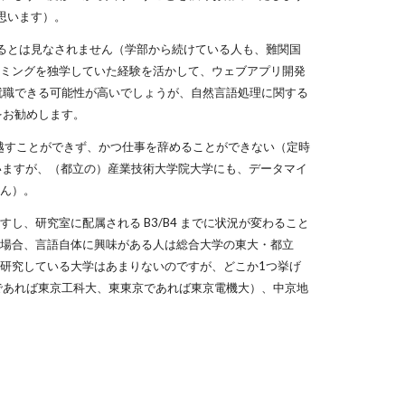
思います）。
るとは見なされません（学部から続けている人も、難関国
ミングを独学していた経験を活かして、ウェブアプリ開発
り就職できる可能性が高いでしょうが、自然言語処理に関する
をお勧めします。
っ越すことができず、かつ仕事を辞めることができない（定時
違いますが、（都立の）産業技術大学院大学にも、データマイ
ん）。
、研究室に配属される B3/B4 までに状況が変わること
場合、言語自体に興味がある人は総合大学の東大・都立
研究している大学はあまりないのですが、どこか1つ挙げ
京であれば東京工科大、東東京であれば東京電機大）、中京地