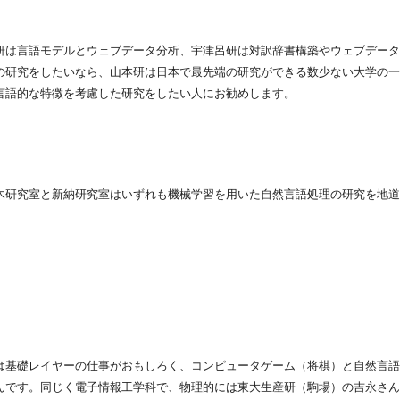
は言語モデルとウェブデータ分析、宇津呂研は対訳辞書構築やウェブデータ（Twitt
の研究をしたいなら、山本研は日本で最先端の研究ができる数少ない大学の一
言語的な特徴を考慮した研究をしたい人にお勧めします。
木研究室と新納研究室はいずれも機械学習を用いた自然言語処理の研究を地道
は基礎レイヤーの仕事がおもしろく、コンピュータゲーム（将棋）と自然言語
んです。同じく電子情報工学科で、物理的には東大生産研（駒場）の吉永さん