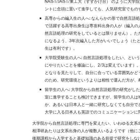
NAIST/JAIST/東工大（すずかけ台） のよ
ントに念頭に置いて進学しても、人気研究室でもの
高専からの編入生の人へ: なんらかの形で自然言
で活躍する高専出身生は専攻科出身の人が（編入の
然言語処理の研究をしているとは限りません）。ただ
になるよう、3年次編入した方がいいでしょう（たと
生は有利です）。
大学院受験生の人へ: 自然言語処理をしたい、とい
にやりたいことを修論にし、2/3は変えています）。
となりを見たりして、自分に合っている雰囲気かど
のため、研究環境というよりは相性で選んだ方が、
留学生の人へ: 大学院から自然言語処理の研究がした
室に進学することも検討できますが、留学生の人は
か、あるいは日本人と一緒に研究しなくても自分でどん
大学に入る日本人も英語でのコミュニケーションに
大学院から自然言語処理に専門を変えたい、いわゆる文系出身
相澤研あたりは文系出身の人が複数人いるようです（他に
後期課程から入学すると基礎知識のある前提で研究をしな