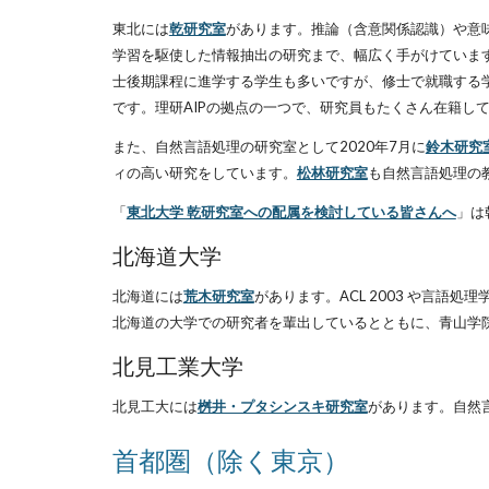
東北には
乾研究室
があります。推論（含意関係認識）や意味
学習を駆使した情報抽出の研究まで、幅広く手がけていま
士後期課程に進学する学生も多いですが、修士で就職する
です。理研AIPの拠点の一つで、研究員もたくさん在籍し
また、自然言語処理の研究室として2020年7月に
鈴木研究
ィの高い研究をしています。
松林研究室
も自然言語処理の
「
東北大学 乾研究室への配属を検討している皆さんへ
」は
北海道大学
北海道には
荒木研究室
があります。ACL 2003 や言
北海道の大学での研究者を輩出しているとともに、青山学
北見工業大学
北見工大には
桝井・プタシンスキ研究室
があります。自然
首都圏（除く東京）