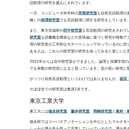
語処理の研究を盛んにされています。
一方、コンピュータ科学科の
宮尾研究室
も自然言語処理の
橋）の
相澤研究室
でも言語処理に関する研究をしています
また、東大先端研の
田中研究室
も言語処理の研究をされて
研究室
も語彙概念構造などの意味論に基づく研究や情報アク
理の研究室が工学的なモチベーションでやっているのに対
ある人は、これらの研究室の研究を追ってみると楽しいと
2021年からは谷中研究室ができました。論理と深層学習
でも有数の研究室になると思っています。息の長い研究に
が
っつり自然言語処理というわけではありませんが、
坂田
※ほぼ全ての研究室は教員1名です。
東京工業大学
東工大には
徳永研究室
、
藤井研究室
、
岡崎研究室
と
奥村・
徳永研ではコーパスアノテーションを中心としたマルチモ
しっかり博士号を取って卒業していっているので、博士号