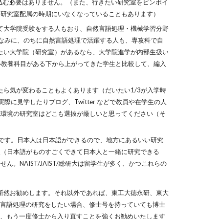
絞り込む必要はありません。（また、行きたい研究室をピンポイ
て研究室配属の時期にいなくなっていることもあります）
して大学院受験をする人もおり、自然言語処理・機械学習分野
なみに、のちに自然言語処理で活躍する人も、専攻科で自
きたい大学院（研究室）があるなら、大学院進学が内部生扱い
多い教養科目がある下から上がってきた学生と比較して、編入
たら気が変わることもよくあります（だいたい1/3が入学時
に見学したりブログ、Twitter などで教員や在学生の人
究環境の研究室はどこも選抜が厳しいと思ってください（そ
択肢です。日本人は日本語ができるので、地方にあるいい研究
人（日本語がものすごくできて日本人と一緒に研究できる
NAIST/JAIST/総研大は留学生が多く、かつこれらの
 を断然お勧めします。それ以外であれば、東工大徳永研、東大
言語処理の研究をしたい場合、修士号を持っていても博士
、もう一度修士から入り直すことを強くお勧めいたします