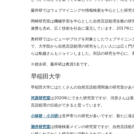
藤井研ではウェブマイニングや情報検索を中心とした研究
岡崎研究室は機械学習を中心とした自然言語処理全般の研
連携も含め、広く技術を社会に還元しています。2017年
奥村研ではレビューやブログを対象としたウェブマイニン
で、大学院から自然言語処理の研究をしたい人には広く門戸
らは船越さんもジョインしました。対話の研究を中心に、
※徳永研、藤井研は教員1名です。
早稲田大学
早稲田大学にはたくさんの自然言語処理関連の研究室があ
河原研究室
は2020年にできた研究室ですが、河原さん
言語処理の伝統ができると思っています。
小林研・小川研
は音声寄りの研究が多いですが、新たに発
酒井研究室
は情報検索メインの研究室ですが、自然言語処理も研究
に移られてからも精力的に活動をされています。