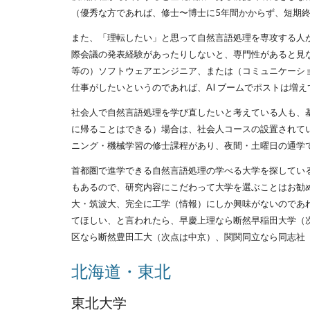
（優秀な方であれば、修士〜博士に5年間かからず、短期
また、「理転したい」と思って自然言語処理を専攻する人
際会議の発表経験があったりしないと、専門性があると見
等の）ソフトウェアエンジニア、または（コミュニケーショ
仕事がしたいというのであれば、AI ブームでポストは増
社会人で自然言語処理を学び直したいと考えている人も、基
に帰ることはできる）場合は、社会人コースの設置されてい
ニング・機械学習の修士課程があり、夜間・土曜日の通学
首都圏で進学できる自然言語処理の学べる大学を探している
もあるので、研究内容にこだわって大学を選ぶことはお勧
大・筑波大、完全に工学（情報）にしか興味がないのであ
てほしい、と言われたら、早慶上理なら断然早稲田大学（次
区なら断然豊田工大（次点は中京）、関関同立なら同志社
北海道・東北
東北大学