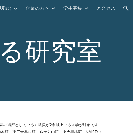
勉強会
企業の方へ
学生募集
アクセス
ion
る研究室
表の場所としている）教員が2名以上いる大学が対象です
研、東工大奥村研、名大外山研、京大黒橋研、NAIST中