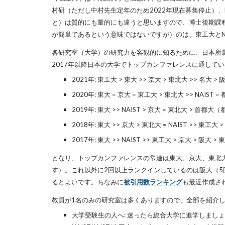
村研（ただし中村先生定年のため202
2年現在募集停止）
、
と）は質的にも量的にも違うと思いますので、博士後期課
が簡単であるという意味ではないですが）のは、東工大とN
各研究室（大学）の研究力を客観的に知るために、日本所
2017年以降日本の大学でトップカンファレンスに通して
2021年: 東工大 > 東大 >> 京大 > 東北大 >> 名大 > 阪
2020年: 東大 = 京大 = 東工大 > 東北大 >> NAIST 
2019年: 東大 >> NAIST > 京大 = 東北大 > 首都大
2018年: 東大 >> 京大 > 東北大 = NAIST >> 東工
2017年: 東大 >> NAIST >> 東工大 > 京大 > 阪大 > 東
となり、トップカンファレンスの常連は東大、京大、東北大
す）。
これ以外
に2回以上ランクインしているのは
阪大（5
るとよいです。ちなみに
被引用数ランキング
も最近作成さ
教員が1名のみの研究室は多くありますので、全部を紹介
大学受験生の人へ: 迷ったら総合大学に進学しま