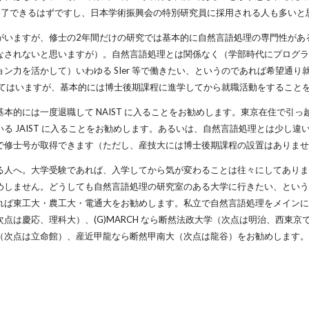
終了できるはずですし、日本学術振興会の特別研究員に採用される人も多いと
がいますが、修士の2年間だけの研究では基本的に自然言語処理の専門性があ
なされないと思いますが）。自然言語処理とは関係なく（学部時代にプログラ
ン力を活かして）いわゆる SIer 等で働きたい、というのであれば希望通
えてはいますが、基本的には博士後期課程に進学してから就職活動をすること
本的には一度退職して NAIST に入ることをお勧めします。東京在住で引
る JAIST に入ることをお勧めします。あるいは、自然言語処理とは少し
で修士号が取得できます（ただし、産技大には博士後期課程の設置はありませ
人へ。大学受験であれば、入学してから気が変わることは往々にしてありますし
めしません。どうしても自然言語処理の研究室のある大学に行きたい、という
れば東工大・農工大・電通大をお勧めします。私立で自然言語処理をメインに
点は慶応、理科大）、(G)MARCH なら断然法政大学（次点は明治、西東
（次点は立命館）、産近甲龍なら断然甲南大（次点は龍谷）をお勧めします。