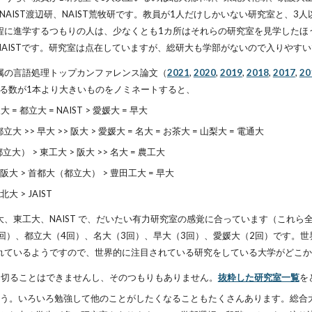
NAIST渡辺研、NAIST荒牧研です。教員が1人だけしかいない研究室と、
程に進学するつもりの人は、少なくとも1カ所はそれらの研究室を見学したほ
AISTです。研究室は点在していますが、総研大も学部がないので入りやす
属の言語処理トップカンファレンス論文（
2021
,
2020
,
2019
,
2018
,
2017
,
20
いる数が1本より大きいものをノミネートすると、
大 = 都立大 = NAIST >
愛媛大 =
早大
= 都立大 >> 早大 >> 阪大 > 愛媛大 = 名大 = お茶大 = 山梨大 = 電通大
（都立大） > 東工大 > 阪大 >> 名大 = 農工大
大 > 阪大 > 首都大（都立大） > 豊田工大 = 早大
北大 > JAIST
、東工大、NAIST で、だいたい有力研究室の感覚に合っています（これら
回）、都立
大（4回）、名大（
3
回）、早大（
3
回）、愛媛大（2回）です。世
れているようですので、世界的に注目されている研究をしている大学がどこか
し切ることはできませんし、そのつもりもありません。
抜粋した研究室一覧
を
しょう。いろいろ勉強して他のことがしたくなることもたくさんあります。総合