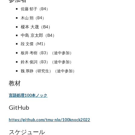
佐藤 郁子（B4）
木山 朔（B4）
榎本 大晟（B4）
中島 京太郎（B4）
段 文傑（M1）
板井 考樹（B3）（途中参加）
鈴木 俊詞（B3）
（途中参加）
魏 厚静（研究生）
（途中参加）
教材
言語処理100本ノック
GitHub
https://github.com/tmu-nlp/100knock2022
スケジュール