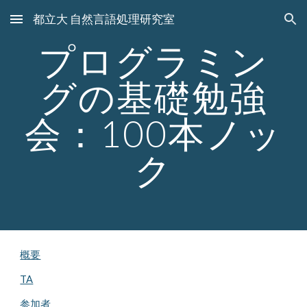
都立大 自然言語処理研究室
Skip to main content
Skip to navigation
プログラミン
グの基礎勉強
会：
100本ノッ
ク
概要
TA
参加者