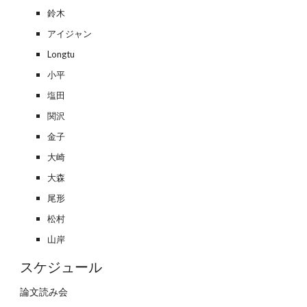
鈴木
アイジャン
Longtu
小平
塩田
関沢
金子
大崎
大森
尾形
松村
山岸
スケジュール
論文読み会