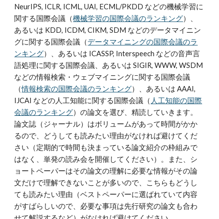
NeurIPS, ICLR, ICML, UAI, ECML/PKDD などの機械学習に
関する国際会議（
機械学習の国際会議のランキング
）、
あるいは KDD, ICDM, CIKM, SDM などのデータマイニン
グに関する国際会議（
データマイニングの国際会議のラ
ンキング
）、あるいは ICASSP, Interspeech などの音声言
語処理に関する国際会議、あるいは SIGIR, WWW, WSDM
などの情報検索・ウェブマイニングに関する国際会議
（
情報検索の国際会議のランキング
）、あるいは AAAI,
IJCAI などの人工知能に関する国際会議（
人工知能の国際
会議のランキング
）の論文を選び、精読していきます。
論文誌（ジャーナル）はボリュームがあって時間がかか
るので、どうしても読みたい理由がなければ避けてくだ
さい（定期的で時間も決まっている論文紹介の枠組みで
はなく、単発の読み会を開催してください）。また、シ
ョートペーパーはその論文の理解に必要な情報がその論
文だけで理解できないことが多いので、こちらもどうし
ても読みたい理由（ベストペーパーに選ばれていて内容
がすばらしいので、必要な事項は先行研究の論文も合わ
せて解説するなど）がなければ避けてください。